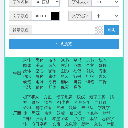
字体名称
字体大小
文字颜色
文字边距
背景颜色
透明
生成预览
宋体
黑体
楷体
篆书
草书
隶书
魏碑
圆体
手写
综艺
古印
点阵
金文
哥特
姚体
空心
琥珀
图形
毛笔
创意
海报
字型
仿宋
颜体
康体
彩云
行书
行楷
办公
硬笔
趣味
涂鸦
柳体
拼音
钢笔
广告
书法
倩体
舒体
像素
启体
极字和风
方正
锐字潮牌
汉仪
造字工房
腾
祥
微软
汉鼎
Aa字库
喜鹊造字
向佳红
蝉羽
铸字精舍
三极
汉呈
云书法
字魂字
厂商
体
思源
南构
汉标
蔡云汉
李旭科
站酷
邯郸
张海山
本墨字体
字心坊
印品
思雨字
体
仓耳字库
义启
文泉驿
新叶
文悦
叶根