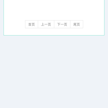
首页
上一页
下一页
尾页