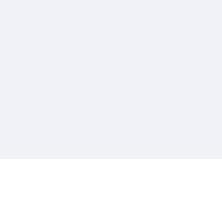
关于我们
本站主要用户网友互相学习文字书写分享，不包含任何商业行为。
我要订阅