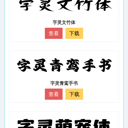
字灵文竹体
查看
下载
字灵青鸾手书
查看
下载