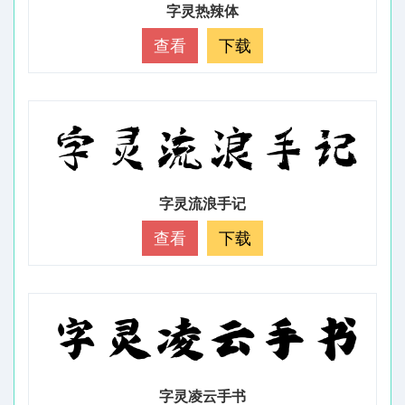
字灵热辣体
查看
下载
字灵流浪手记
查看
下载
字灵凌云手书