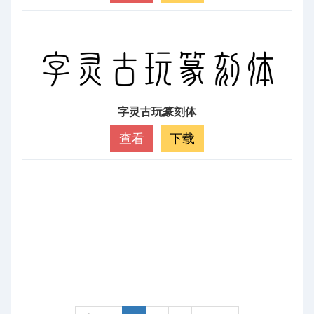
字灵古玩篆刻体
查看
下载