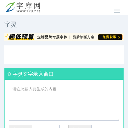
字灵
字灵文字录入窗口