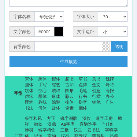
字体名称
字体大小
文字颜色
文字边距
背景颜色
透明
生成预览
宋体
黑体
楷体
篆书
草书
隶书
魏碑
圆体
手写
综艺
古印
点阵
金文
哥特
姚体
空心
琥珀
图形
毛笔
创意
海报
字型
仿宋
颜体
康体
彩云
行书
行楷
办公
硬笔
趣味
涂鸦
柳体
拼音
钢笔
广告
书法
倩体
舒体
像素
启体
极字和风
方正
锐字潮牌
汉仪
造字工房
腾
祥
微软
汉鼎
Aa字库
喜鹊造字
向佳红
蝉羽
铸字精舍
三极
汉呈
云书法
字魂字
厂商
体
思源
南构
汉标
蔡云汉
李旭科
站酷