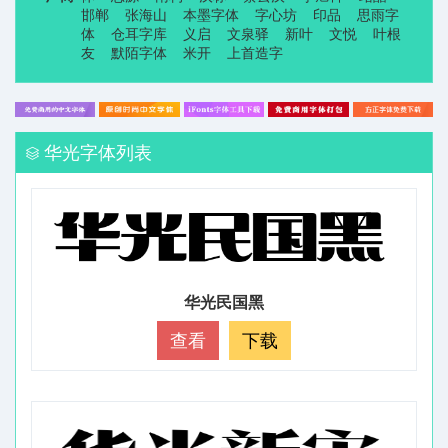
邯郸
张海山
本墨字体
字心坊
印品
思雨字
体
仓耳字库
义启
文泉驿
新叶
文悦
叶根
友
默陌字体
米开
上首造字
华光字体列表
华光民国黑
查看
下载