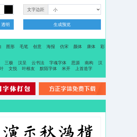
文字边距
透明
生成预览
珀
图形
毛笔
创意
海报
仿宋
颜体
康体
彩
三极
汉呈
云书法
字魂字体
思源
南构
汉
叶
文悦
叶根友
默陌字体
米开
上首造字