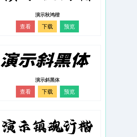
演示秋鸿楷
查看
下载
预览
演示斜黑体
查看
下载
预览