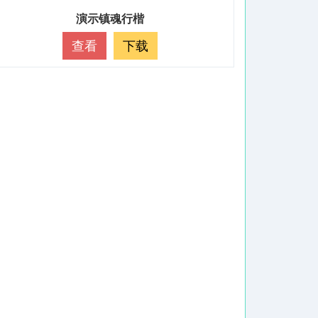
演示镇魂行楷
查看
下载