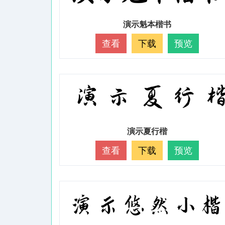
演示魁本楷书
查看
下载
预览
演示夏行楷
查看
下载
预览