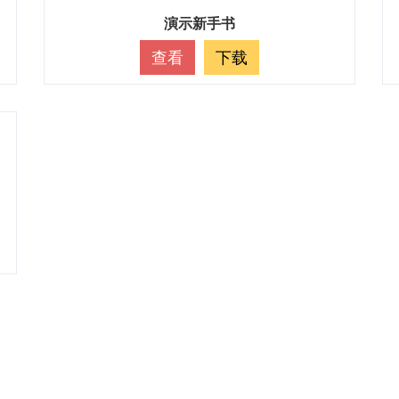
演示新手书
查看
下载