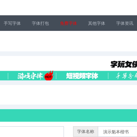
手写字体
字体打包
免费字体
其他字体
字体资讯
字体名称