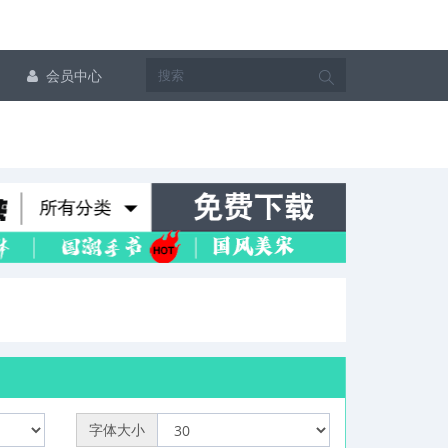
会员中心
字体大小