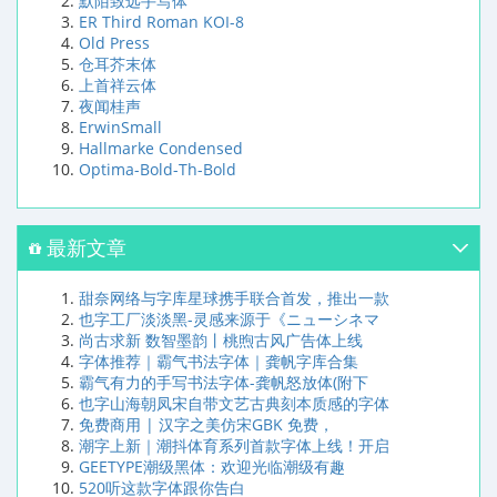
默陌致远手写体
ER Third Roman KOI-8
Old Press
仓耳芥末体
上首祥云体
夜闻桂声
ErwinSmall
Hallmarke Condensed
Optima-Bold-Th-Bold
最新文章
甜奈网络与字库星球携手联合首发，推出一款
也字工厂淡淡黑-灵感来源于《ニューシネマ
尚古求新 数智墨韵丨桃煦古风广告体上线
字体推荐｜霸气书法字体｜龚帆字库合集
霸气有力的手写书法字体-龚帆怒放体(附下
也字山海朝凤宋自带文艺古典刻本质感的字体
免费商用 | 汉字之美仿宋GBK 免费，
潮字上新｜潮抖体育系列首款字体上线！开启
GEETYPE潮级黑体：欢迎光临潮级有趣
520听这款字体跟你告白