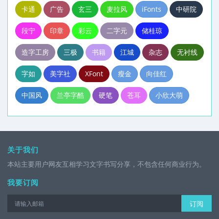
卡通
广告
玄三
麦拉风
iFonts
中研院
段宁
印章
彩云
二字元
储桂琼
造字工房
三极
书籍
江城
杂志
无衬线
字如
美字社
XFont
瘦金
向佳红
中国风
兰亭字酷
硬笔
苍耳
小欣大萌
关于我们
本站主要用户网友互相学习文字书写分享，不包含任何商业行为。
我要订阅
订阅