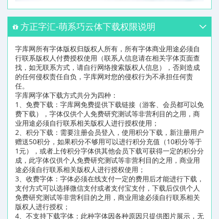
方正字汇-萌系巧云体下载权限说明
字库网所有字体版权归版权人所有，所有字体商业用途必须自
行联系版权人付费授权使用（联系人信息请在相关字体页面查
找，如无联系方式，请自行网络搜索版权人信息），否则造成
的任何侵权责任自负，字库网对您的侵权行为不承担任何责
任。
字库网字体下载方式共分为四种：
1、免费下载：字库网免费提供下载链接（游客、会员都可以免
费下载），字体仅供个人免费研究测试等非营利目的之用，商
业用途必须自行联系相关版权人进行授权使用；
2、积分下载：需要注册会员登入，使用积分下载，新注册用户
赠送50积分，如果积分不够用可以进行积分充值（10积分等于
1元），或者上传积分字体供其他会员下载可获得一定的积分分
成，此字体仅供个人免费研究测试等非营利目的之用，商业用
途必须自行联系相关版权人进行授权使用；
3、收费字体：字体必须在线支付一定的费用后才能进行下载，
支付方式可以选择微信支付或者支付宝支付，下载后仅供个人
免费研究测试等非营利目的之用，商业用途必须自行联系相关
版权人进行授权；
4、不支持下载字体：此种字体因各种原因只提供图片展示，无