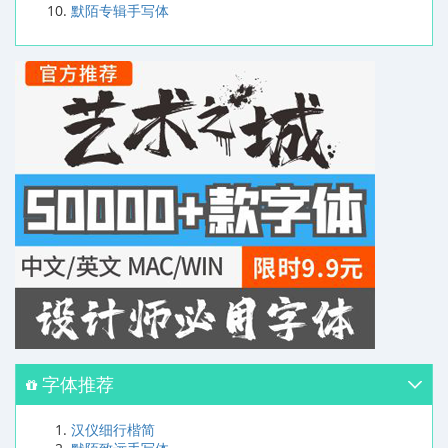
默陌专辑手写体
字体推荐
汉仪细行楷简