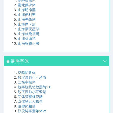
寒蝉拙楷体
爨龙颜碑体
山海明净黑
山海便利贴
山海先锋黑
山海摩卡黑
山海潮玩星球
山海格桑卓玛
山海标题黑
山海标题正黑
最热字体
奶酪陷阱体
锐字温帅小可爱简
二简字楷体
锐字锐线怒放黑简1.0
锐字温帅小可爱繁
字体管家棉花糖
汉仪第五人格体
迷你简粗倩
汉仪铸字童年体W