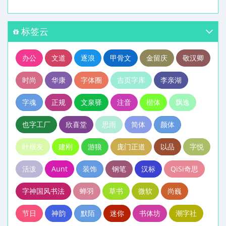
标签云
办公
文道
逐浪
甲骨文
金留庆
敬汉卿
时尚
华康
字体圈
吉页字库
李亲湖
字魂
正规
文泉驿
注音
楷体
飘逸
也字工厂
欣喜堂
思雨
简体
颜体
叶根友
建刚
游狼
庞门正道
以品
字悦
活泼
Aunt
装饰
钢笔
汉标
QiSi奇思
字神国风书法
蝉羽
草书
微软
尚巍
节日
神韵
默陌
迷你
书体坊
潮字社