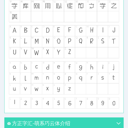
方正字汇-萌系巧云体介绍